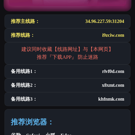
推荐主线路：
34.96.227.59:31204
推荐线路：
i9zciw.com
建议同时收藏【线路网址】与【本网页】
推荐『下载APP』 防止迷路
备用线路1：
rlvf0d.com
备用线路2：
x8xmt.com
备用线路3：
khfnmk.com
推荐浏览器：